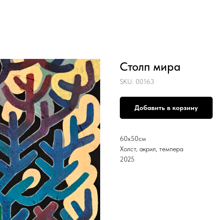
Столп мира
SKU:
00163
Добавить в корзину
60х50см
Холст, акрил, темпера
2025