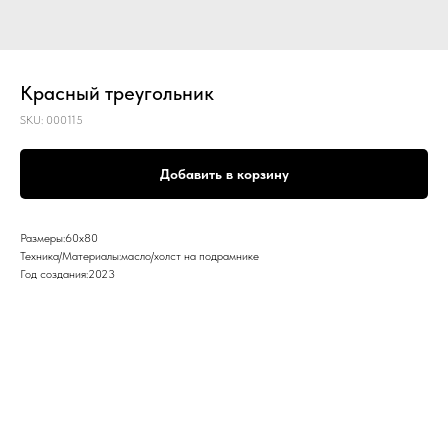
Красный треугольник
SKU:
000115
Добавить в корзину
Размеры:60х80
Техника/Материалы:масло/холст на подрамнике
Год создания:2023