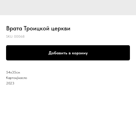
Врата Троицкой церкви
SKU:
00068
Добавить в корзину
54х35см
Картон/масло
2023