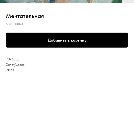
Мечтательная
SKU:
00060
Добавить в корзину
70х60см
Холст/масло
2023