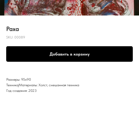
Раха
SKU:
00089
Добавить в корзину
Размеры: 95х90
Техника/Материалы: Холст, смешанная техника
Год создания: 2023