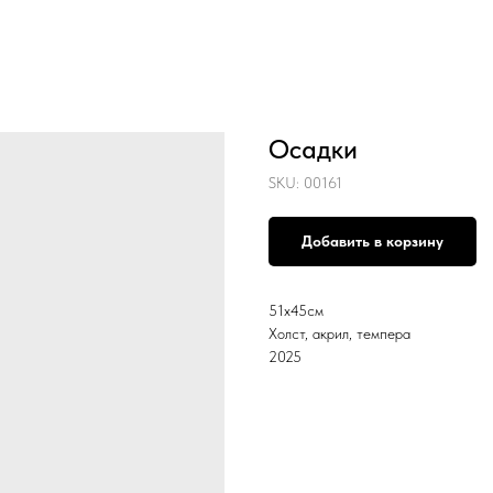
Осадки
SKU:
00161
Добавить в корзину
51х45см
Холст, акрил, темпера
2025