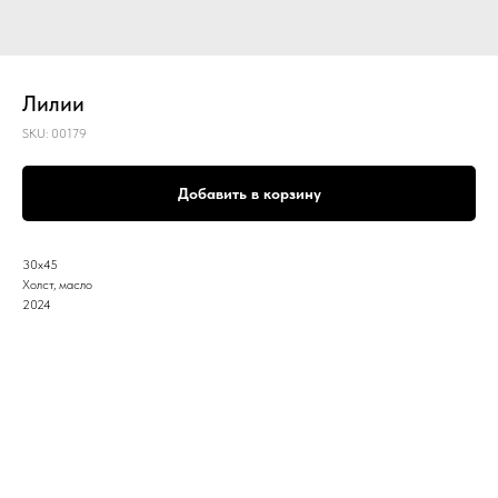
Лилии
SKU:
00179
Добавить в корзину
30х45
Холст, масло
2024