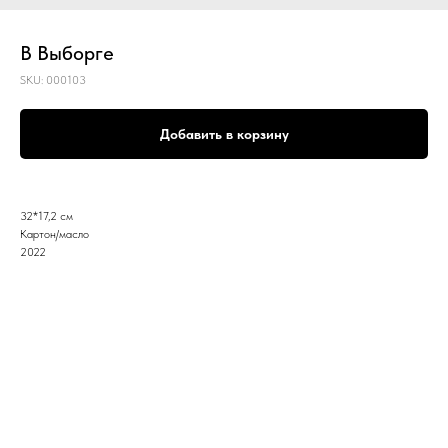
В Выборге
SKU:
000103
Добавить в корзину
32*17,2 см
Картон/масло
2022